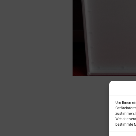
Um Ihnen ein
Geräteinform
zustimmen, k
Website vera
bestimmte M