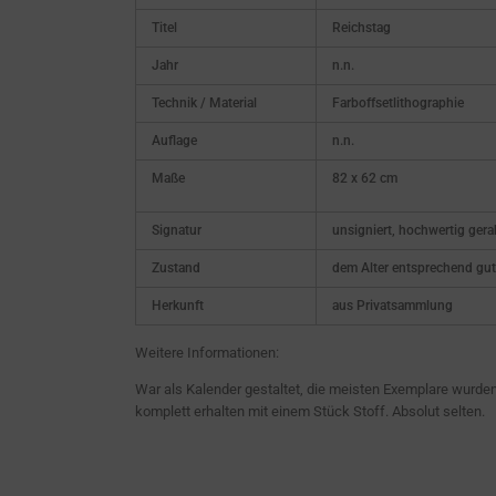
Titel
Reichstag
Jahr
n.n.
Technik / Material
Farboffsetlithographie
Auflage
n.n.
Maße
82 x 62 cm
Signatur
unsigniert, hochwertig gera
Zustand
dem Alter entsprechend gut
Herkunft
aus Privatsammlung
Weitere Informationen:
War als Kalender gestaltet, die meisten Exemplare wurde
komplett erhalten mit einem Stück Stoff. Absolut selten.