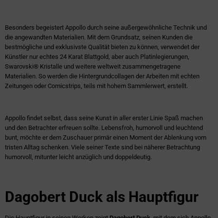
Besonders begeistert Appollo durch seine außergewöhnliche Technik und
die angewandten Materialien. Mit dem Grundsatz, seinen Kunden die
bestmögliche und exklusivste Qualität bieten zu können, verwendet der
Künstler nur echtes 24 Karat Blattgold, aber auch Platinlegierungen,
Swarovski® Kristalle und weitere weltweit zusammengetragene
Materialien. So werden die Hintergrundcollagen der Arbeiten mit echten
Zeitungen oder Comicstrips, teils mit hohem Sammlerwert, erstellt.
Appollo findet selbst, dass seine Kunst in aller erster Linie Spaß machen
und den Betrachter erfreuen sollte. Lebensfroh, humorvoll und leuchtend
bunt, möchte er dem Zuschauer primär einen Moment der Ablenkung vom
tristen Alltag schenken. Viele seiner Texte sind bei näherer Betrachtung
humorvoll, mitunter leicht anzüglich und doppeldeutig.
Dagobert Duck als Hauptfigur
Die Hauptfigur in seinen Werken zeigt
Dagobert Duck
, mit dem sich Appollo