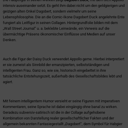
intensiv auseinander setzt. Es geht ihm dabei nicht um den geldgierigen und
geizigen alten Onkel Dagobert, sondern vielmehr um seine
Lebensphilosophie. Die an die Comic-Ikone Dagobert Duck angelehnte Ente
fungiert als Leitfigur in seinen Collagen. Hintergrundfolie bilden mit dem
„Wall Street Journal“ u. a. beklebte Leinwände, ein Verweis auf die
übermächtige Präsens ökonomischer Einflüsse und Medien auf unser
Denken.
Auch die Figur der Daisy Duck verwendet Appollo gerne. Hierbei interpretiert
er sie zumeist als Sinnbild der emanzipierten, selbstständigen und
intelligenten Frau. Ganz so, wie sie, historisch eingebettet in ihre
tatsächliche Entstehungszeit, außerhalb des Gesellschaftsbildes lebt und
agiert.
Mit feinem intelligentem Humor versieht er seine Figuren mit imperativen
Kommentaren, seine Sprache ist dabei eingängig ohne banal zu wirken.
Geradezu subversiv-satirisch ist die in der Collage aufgehobene
Kombination von Darstellung realer gesellschaftlicher Fakten und der
allgemein bekannten Fantasiegestallt „Dagobert“, dem Symbol für Habgier