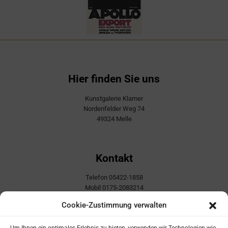
Hier finden Sie uns
Kunstgalerie Klamer
Nordenfelder Weg 74
49324 Melle
Kontakt
Telefon 05422-1858
Mobil 0175-2083214
E-Mail info@kunstgalerie-klamer.de
Cookie-Zustimmung verwalten