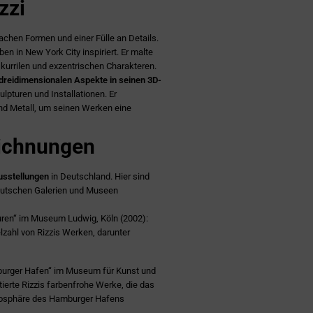
zzi
chen Formen und einer Fülle an Details.
n in New York City inspiriert. Er malte
kurrilen und exzentrischen Charakteren.
dreidimensionalen Aspekte in seinen 3D-
lpturen und Installationen. Er
und Metall, um seinen Werken eine
eichnungen
usstellungen
in Deutschland. Hier sind
deutschen Galerien und Museen
turen“ im Museum Ludwig, Köln (2002):
lzahl von Rizzis Werken, darunter
burger Hafen“ im Museum für Kunst und
erte Rizzis farbenfrohe Werke, die das
mosphäre des Hamburger Hafens