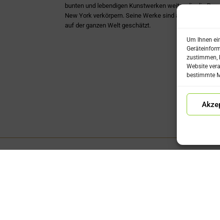
bunten und lebendigen Kunstwerken weiter, die die Pop-
New York verkörpern. Seine Werke sind auch heute noc
auf der ganzen Welt geschätzt.
Um Ihnen ein
Geräteinform
zustimmen, k
Website vera
bestimmte M
Akzep
akt
Folgen Sie uns
 05422-1858
175-2083214
nfo@kunstgalerie-klamer.de
Für den Newsletter eintragen