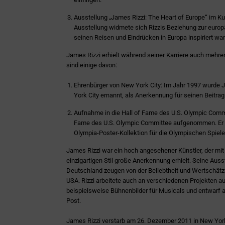
Ausstellung „James Rizzi: The Heart of Europe“ im 
Ausstellung widmete sich Rizzis Beziehung zur europ
seinen Reisen und Eindrücken in Europa inspiriert war
James Rizzi erhielt während seiner Karriere auch mehr
sind einige davon:
Ehrenbürger von New York City: Im Jahr 1997 wurde
York City ernannt, als Anerkennung für seinen Beitrag 
Aufnahme in die Hall of Fame des U.S. Olympic Commit
Fame des U.S. Olympic Committee aufgenommen. Er ges
Olympia-Poster-Kollektion für die Olympischen Spiele 
James Rizzi war ein hoch angesehener Künstler, der mi
einzigartigen Stil große Anerkennung erhielt. Seine Au
Deutschland zeugen von der Beliebtheit und Wertschätz
USA. Rizzi arbeitete auch an verschiedenen Projekten au
beispielsweise Bühnenbilder für Musicals und entwarf 
Post.
James Rizzi verstarb am 26. Dezember 2011 in New York C