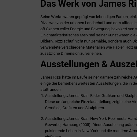
Das Werk von James Ri
Seine Werke waren geprägt von lebendigen Farben, einfa
Rizzi war von der urbanen Landschaft und dem Alltagslebe
oft Szenen voller Energie und Bewegung, bevölkert von s
Ein charakteristisches Merkmal seiner Kunst waren die
Bildern.
Rizzi schuf nicht nur Gemälde, sondern auch Sku
verwendete verschiedene Materialien wie Papier, Holz 
zusätzliche Dimension zu verleihen.
Ausstellungen & Ausz
James Rizzi hatte im Laufe seiner Karriere
zahlreiche A
einige der bemerkenswertesten Ausstellungen, die in 
stattfanden:
Ausstellung „James Rizzi: Bilder, Grafiken und Skulp
Diese umfangreiche Einzelausstellung zeigte eine Vie
Gemälde, Grafiken und Skulpturen.
Ausstellung „James Rizzi: New York Pop meets Ham
Gewerbe, Hamburg (2005): Diese Ausstellung präsenti
pulsierende Leben in New York und die maritime At
einfingen.