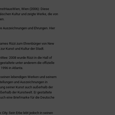
KunstHausWien, Wien (2006): Diese
äischen Kultur und zeigte Werke, die von
en.
ere Auszeichnungen und Ehrungen. Hier
 James Rizzi zum Ehrenbürger von New
zur Kunst und Kultur der Stadt.
tee: 2008 wurde Rizzi in die Hall of
taltete unter anderem die offizielle
1996 in Atlanta.
t seinen lebendigen Werken und seinem
sstellungen und Auszeichnungen in
ung seiner Kunst auch außerhalb der
ßerhalb der Kunstwelt. Er gestaltete
auch eine Briefmarke für die Deutsche
ity. Sein Erbe lebt jedoch in seinen