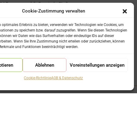
Art-Bewegung und die Energie der Stadt
h sehr beliebt und werden von Sammlern
Cookie-Zustimmung verwalten
 optimales Erlebnis zu bieten, verwenden wir Technologien wie Cookies, um
ationen zu speichern bzw. darauf zuzugreifen. Wenn Sie diesen Technologien
önnen wir Daten wie das Surfverhalten oder eindeutige IDs auf dieser
rbeiten. Wenn Sie Ihre Zustimmung nicht erteilen oder zurückziehen, können
erkmale und Funktionen beeinträchtigt werden.
tieren
Ablehnen
Voreinstellungen anzeigen
Cookie-Richtlinie
AGB & Datenschutz
Rechtliches
AGB & Datenschutz
Impressum